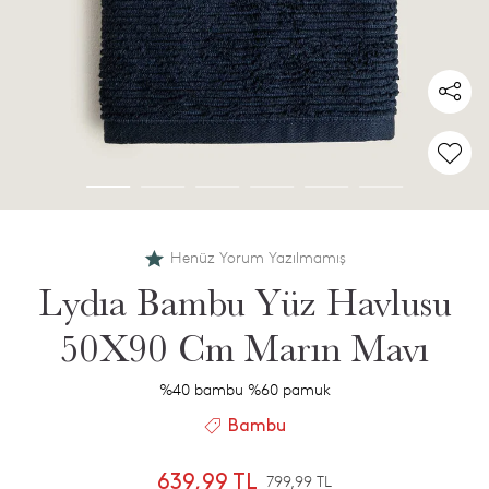
Henüz Yorum Yazılmamış
Lydıa Bambu Yüz Havlusu
50X90 Cm Marın Mavı
%40 bambu %60 pamuk
Bambu
639,99 TL
799,99 TL