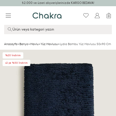
₺2.000 ve üzeri alışverişlerinizde KARGO BEDAVA!
Ürün veya kategori yazın
Anasayfa
>
Banyo
>
Havlu
>
Yüz Havlusu
>
Lydıa Bambu Yüz Havlusu 50x90 Cm Ma
%20 İndirim
+2.ye %50 İndirim