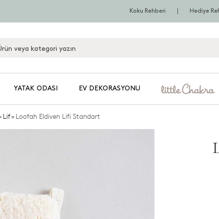
Koku Rehberi
Hediye Re
YATAK ODASI
EV DEKORASYONU
>
Lif
>
Loofah Eldiven Lifi Standart
L