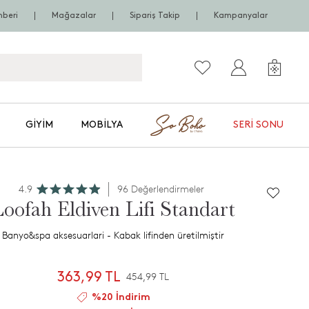
hberi
Mağazalar
Sipariş Takip
Kampanyalar
GIYIM
MOBILYA
SERI SONU
4.9
96 Değerlendirmeler
oofah Eldiven Lifi Standart
Banyo&spa aksesuarlari - Kabak lifinden üretilmiştir
363,99 TL
454,99 TL
%20 İndirim