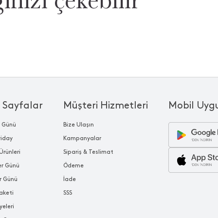
 Sayfalar
Müşteri Hizmetleri
Mobil Uyg
r Günü
Bize Ulaşın
riday
Kampanyalar
Ürünleri
Sipariş & Teslimat
ler Günü
Ödeme
r Günü
İade
aketi
SSS
yeleri