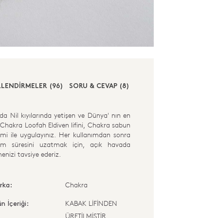
LENDİRMELER (96)
SORU & CEVAP (8)
’da Nil kıyılarında yetişen ve Dünya' nın en
tir.Chakra Loofah Eldiven lifini, Chakra sabun
mi ile uygulayınız. Her kullanımdan sonra
nım süresini uzatmak için, açık havada
izi tavsiye ederiz.
Chakra
rka:
KABAK LİFİNDEN
n İçeriği:
ÜRETİLMİŞTİR