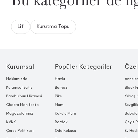
Lif
Kurutma Topu
Kurumsal
Popüler Kategoriler
Özel
Hakkımızda
Havlu
Annele
Kurumsal Satış
Bornoz
Black F
Bambu'nun Hikayesi
Pike
Yılbaşı 
Chakra Manifesto
Mum
Sevgili
Mağazalarımız
Kokulu Mum
Babala
KVKK
Bardak
Çeyiz P
Çerez Politikası
Oda Kokusu
Ev Hedi