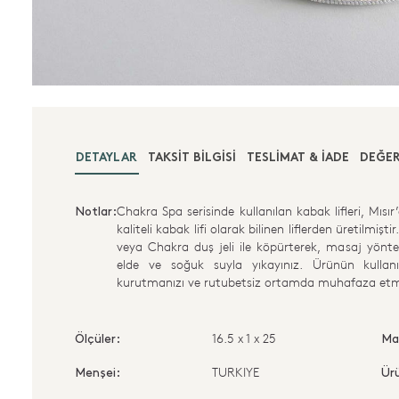
DETAYLAR
TAKSIT BILGISI
TESLIMAT & İADE
DEĞER
Chakra Spa serisinde kullanılan kabak lifleri, Mısır
Notlar:
kaliteli kabak lifi olarak bilinen liflerden üretilmiş
veya Chakra duş jeli ile köpürterek, masaj yönte
elde ve soğuk suyla yıkayınız. Ürünün kulla
kurutmanızı ve rutubetsiz ortamda muhafaza etmen
16.5 x 1 x 25
Ölçüler:
Ma
TURKIYE
Menşei:
Ürü