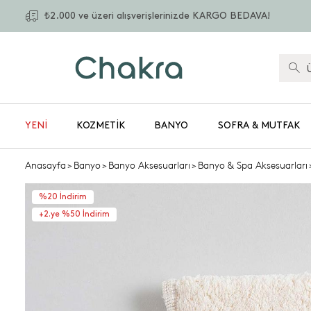
₺2.000 ve üzeri alışverişlerinizde KARGO BEDAVA!
YENİ
KOZMETIK
BANYO
SOFRA & MUTFAK
Anasayfa
>
Banyo
>
Banyo Aksesuarları
>
Banyo & Spa Aksesuarları
%20 İndirim
+2.ye %50 İndirim