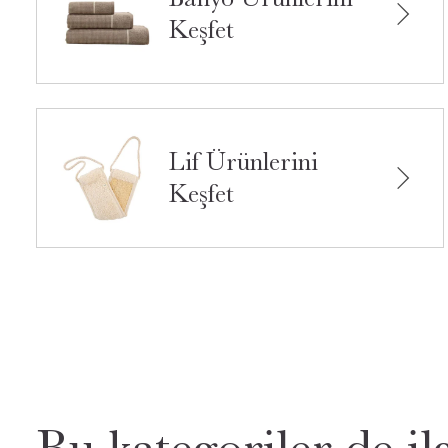
Keşfet
Lif Ürünlerini
Keşfet
Bu kategoriler de ilg