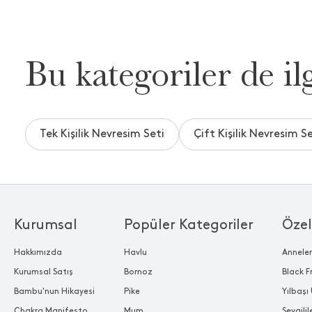
Bu kategoriler de ilg
Tek Kişilik Nevresim Seti
Çift Kişilik Nevresim Se
Kurumsal
Popüler Kategoriler
Özel
Hakkımızda
Havlu
Annele
Kurumsal Satış
Bornoz
Black F
Bambu'nun Hikayesi
Pike
Yılbaşı 
Chakra Manifesto
Mum
Sevgili