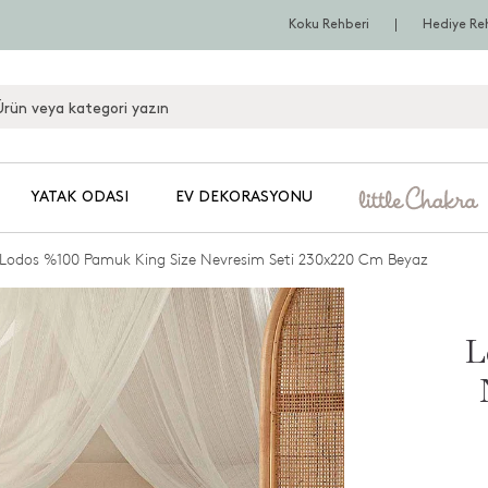
Koku Rehberi
Hediye Re
YATAK ODASI
EV DEKORASYONU
Lodos %100 Pamuk King Size Nevresim Seti 230x220 Cm Beyaz
L