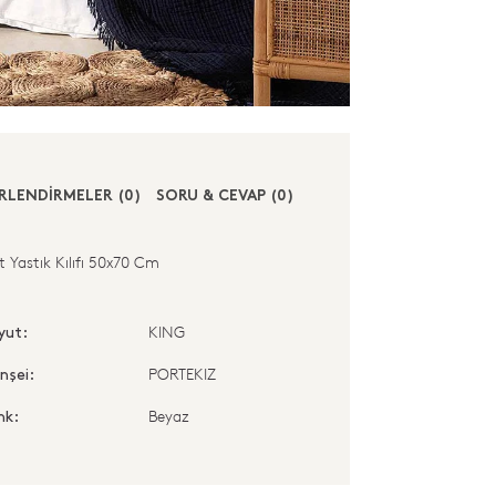
RLENDİRMELER (0)
SORU & CEVAP (0)
t Yastık Kılıfı 50x70 Cm
KING
yut:
PORTEKIZ
nşei:
Beyaz
nk: