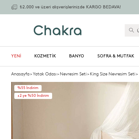
₺2.000 ve üzeri alışverişlerinizde KARGO BEDAVA!
YENİ
KOZMETIK
BANYO
SOFRA & MUTFAK
Anasayfa
>
Yatak Odası
>
Nevresim Seti
>
King Size Nevresim Seti
>
%55 İndirim
+2.ye %50 İndirim