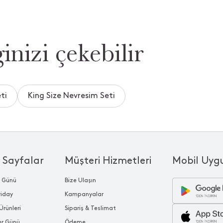
inizi çekebilir
ti
King Size Nevresim Seti
 Sayfalar
Müşteri Hizmetleri
Mobil Uyg
r Günü
Bize Ulaşın
riday
Kampanyalar
Ürünleri
Sipariş & Teslimat
ler Günü
Ödeme