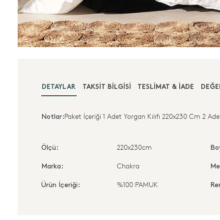
DETAYLAR
TAKSIT BILGISI
TESLIMAT & İADE
DEĞE
Paket İçeriği 1 Adet Yorgan Kılıfı 220x230 Cm 2 Ade
Notlar:
220x230cm
Ölçü:
Bo
Chakra
Marka:
Me
%100 PAMUK
Ürün İçeriği:
Re