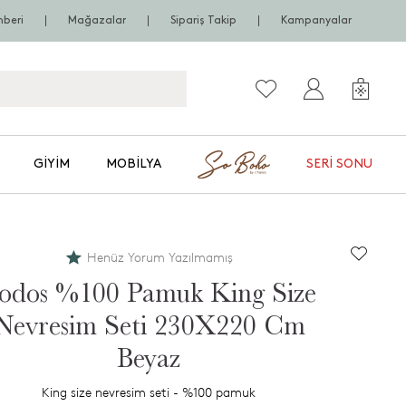
hberi
Mağazalar
Sipariş Takip
Kampanyalar
GIYIM
MOBILYA
SERI SONU
Henüz Yorum Yazılmamış
odos %100 Pamuk King Size
Nevresim Seti 230X220 Cm
Beyaz
King size nevresim seti - %100 pamuk