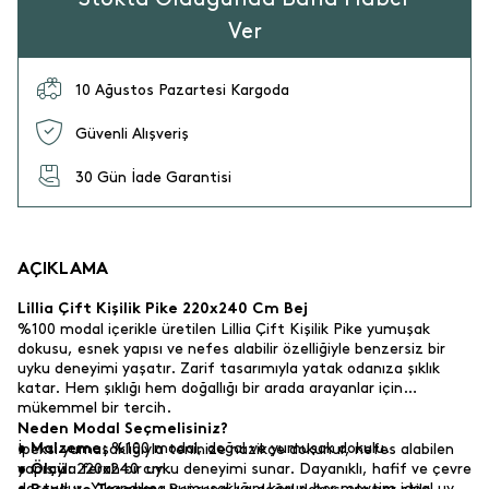
Ver
10 Ağustos Pazartesi Kargoda
Güvenli Alışveriş
30 Gün İade Garantisi
AÇIKLAMA
Lillia Çift Kişilik Pike 220x240 Cm Bej
%100 modal içerikle üretilen Lillia Çift Kişilik Pike yumuşak
dokusu, esnek yapısı ve nefes alabilir özelliğiyle benzersiz bir
uyku deneyimi yaşatır. Zarif tasarımıyla yatak odanıza şıklık
katar. Hem şıklığı hem doğallığı bir arada arayanlar için
mükemmel bir tercih.
Neden Modal Seçmelisiniz?
%100 modal, doğal ve yumuşak dokulu.
• Malzeme:
İpeksi yumuşaklığıyla teninize nazikçe dokunur, nefes alabilen
yapısıyla ferah bir uyku deneyimi sunar. Dayanıklı, hafif ve çevre
220x240 cm.
• Ölçü:
dostudur. Yıkandıkça yumuşaklığını korur, her mevsim ideal uyku