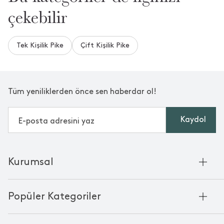
çekebilir
Tek Kişilik Pike
Çift Kişilik Pike
Tüm yeniliklerden önce sen haberdar ol!
Kaydol
Kurumsal
Hakkımızda
Popüler Kategoriler
Kurumsal Satış
Bambu'nun Hikayesi
Havlu
Chakra Manifesto