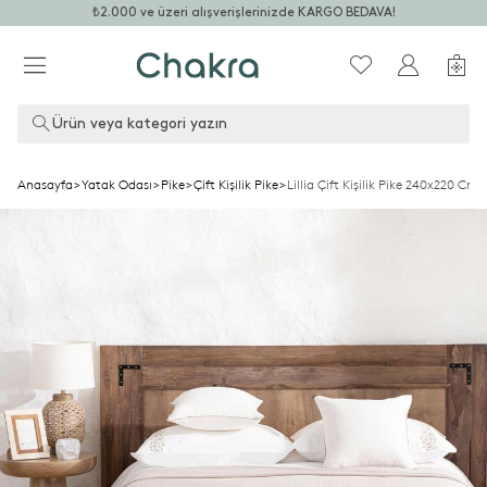
₺2.000 ve üzeri alışverişlerinizde KARGO BEDAVA!
Ürün veya kategori yazın
Anasayfa
>
Yatak Odası
>
Pike
>
Çift Kişilik Pike
>
Lillia Çift Kişilik Pike 240x220 Cm 