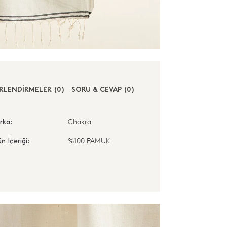
RLENDİRMELER (0)
SORU & CEVAP (0)
Chakra
rka:
%100 PAMUK
n İçeriği: