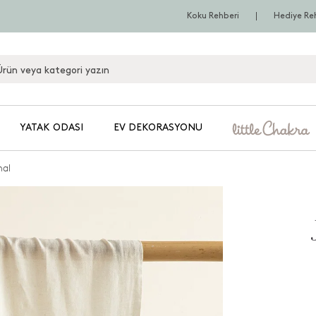
Koku Rehberi
Hediye Re
YATAK ODASI
EV DEKORASYONU
mal