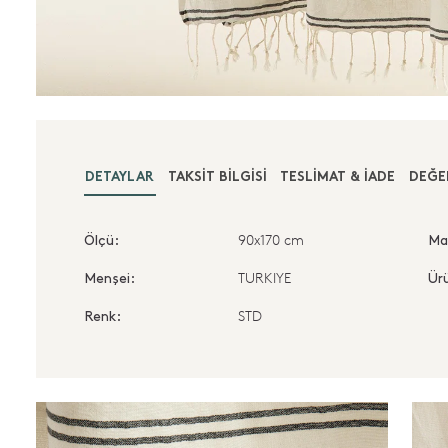
DETAYLAR
TAKSIT BILGISI
TESLIMAT & İADE
DEĞE
90x170 cm
Ölçü:
Ma
TURKIYE
Menşei:
Ürü
STD
Renk: