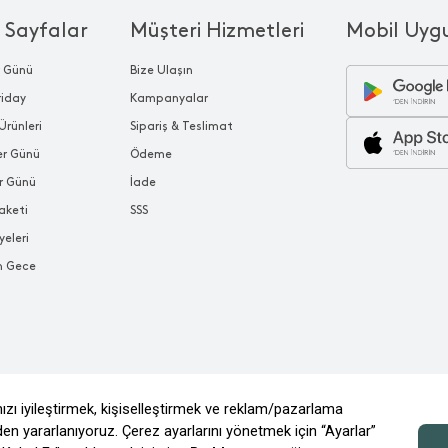
 Sayfalar
Müşteri Hizmetleri
Mobil Uyg
r Günü
Bize Ulaşın
riday
Kampanyalar
Ürünleri
Sipariş & Teslimat
ler Günü
Ödeme
r Günü
İade
aketi
SSS
yeleri
n Gece