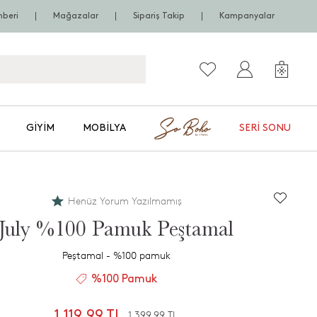
hberi
Mağazalar
Sipariş Takip
Kampanyalar
GIYIM
MOBILYA
SERI SONU
Henüz Yorum Yazılmamış
July %100 Pamuk Peştamal
Peştamal - %100 pamuk
%100 Pamuk
1.119,99 TL
1.399,99 TL