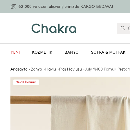
₺2.000 ve üzeri alışverişlerinizde KARGO BEDAVA!
YENİ
KOZMETIK
BANYO
SOFRA & MUTFAK
Anasayfa
>
Banyo
>
Havlu
>
Plaj Havlusu
>
July %100 Pamuk Peşta
%20 İndirim