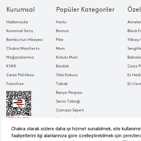
Kurumsal
Popüler Kategoriler
Özel
Hakkımızda
Havlu
Annele
Kurumsal Satış
Bornoz
Black F
Bambu'nun Hikayesi
Pike
Yılbaşı 
Chakra Manifesto
Mum
Sevgili
Mağazalarımız
Kokulu Mum
Babala
KVKK
Bardak
Çeyiz P
Çerez Politikası
Oda Kokusu
Ev Hedi
Franchise
Tabak
En Uzu
Banyo Paspası
Servis Tabağı
Çamaşır Sepeti
Nevresim Seti