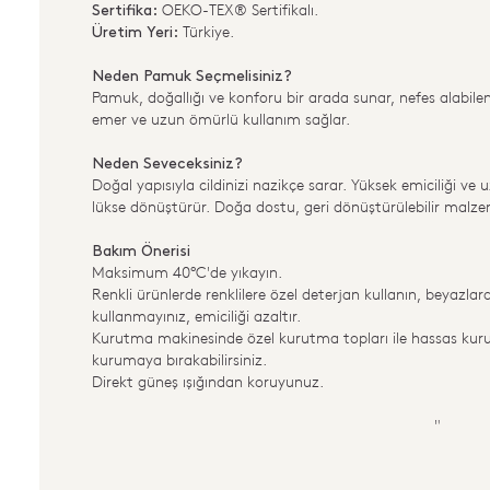
OEKO-TEX® Sertifikalı.
Sertifika:
Türkiye.
Üretim Yeri:
Neden Pamuk Seçmelisiniz?
Pamuk, doğallığı ve konforu bir arada sunar, nefes alabilen
emer ve uzun ömürlü kullanım sağlar.
Neden Seveceksiniz?
Doğal yapısıyla cildinizi nazikçe sarar. Yüksek emiciliği ve 
lükse dönüştürür. Doğa dostu, geri dönüştürülebilir malz
Bakım Önerisi
Maksimum 40°C'de yıkayın.
Renkli ürünlerde renklilere özel deterjan kullanın, beyazla
kullanmayınız, emiciliği azaltır.
Kurutma makinesinde özel kurutma topları ile hassas kuru
kurumaya bırakabilirsiniz.
Direkt güneş ışığından koruyunuz.
"