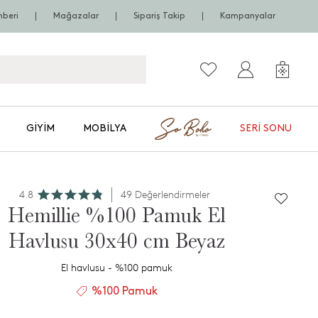
hberi
Mağazalar
Sipariş Takip
Kampanyalar
GIYIM
MOBILYA
SERI SONU
4.8
49 Değerlendirmeler
Hemillie %100 Pamuk El
Havlusu 30x40 cm Beyaz
El havlusu - %100 pamuk
%100 Pamuk