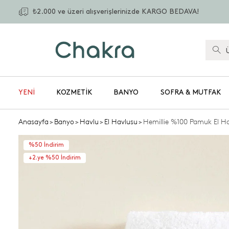
₺2.000 ve üzeri alışverişlerinizde KARGO BEDAVA!
YENİ
KOZMETIK
BANYO
SOFRA & MUTFAK
Anasayfa
>
Banyo
>
Havlu
>
El Havlusu
>
Hemillie %100 Pamuk El H
%50 İndirim
+2.ye %50 İndirim