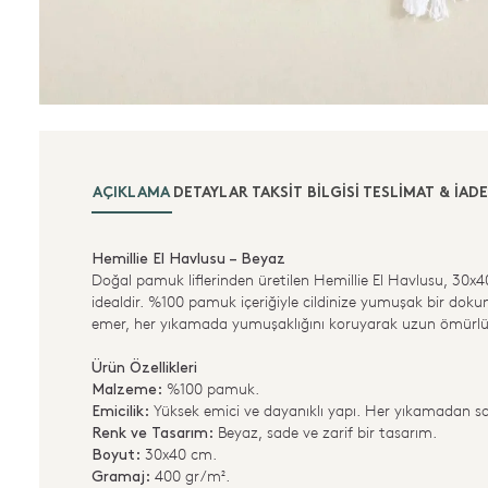
AÇIKLAMA
DETAYLAR
TAKSIT BILGISI
TESLIMAT & İADE
Hemillie El Havlusu – Beyaz
Doğal pamuk liflerinden üretilen Hemillie El Havlusu, 30x4
idealdir. %100 pamuk içeriğiyle cildinize yumuşak bir dokun
emer, her yıkamada yumuşaklığını koruyarak uzun ömürlü 
Ürün Özellikleri
%100 pamuk.
Malzeme:
Yüksek emici ve dayanıklı yapı. Her yıkamadan so
Emicilik:
Beyaz, sade ve zarif bir tasarım.
Renk ve Tasarım:
30x40 cm.
Boyut:
400 gr/m².
Gramaj: