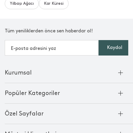
Yılbaşı Ağacı
Kar Küresi
Tüm yeniliklerden önce sen haberdar ol!
Kaydol
Kurumsal
Hakkımızda
Popüler Kategoriler
Kurumsal Satış
Bambu'nun Hikayesi
Havlu
Chakra Manifesto
Özel Sayfalar
Bornoz
Mağazalarımız
Pike
Anneler Günü
KVKK
Mum