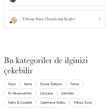
Bu ürün hakkında daha önce hiç soru sorulmamış.
Ürün Hakkında Soru Sor
Yılbaşı Süsü Ürünlerini Keşfet
Bu kategoriler de ilginizi
çekebilir
Vazo
Ayna
Duvar Dekoru
Fener
Ev Aksesuarları
Çerçeve
Şamdan
Saksı & Çiçeklik
Çekmece Kulbu
Yılbaşı Süsü