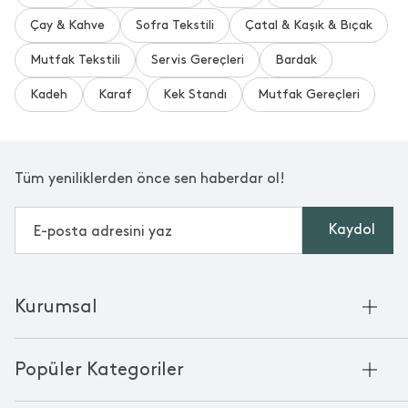
Çay & Kahve
Sofra Tekstili
Çatal & Kaşık & Bıçak
Mutfak Tekstili
Servis Gereçleri
Bardak
Kadeh
Karaf
Kek Standı
Mutfak Gereçleri
Tüm yeniliklerden önce sen haberdar ol!
Kaydol
Kurumsal
Hakkımızda
Popüler Kategoriler
Kurumsal Satış
Bambu'nun Hikayesi
Havlu