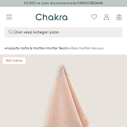
₺2.000 ve üzeri alışverişlerinizde KARGO BEDAVA!
Ürün veya kategori yazın
Anasayfa
>
Sofra & Mutfak
>
Mutfak Tekstili
>
Gaia Mutfak Havlusu
%20 İndirim