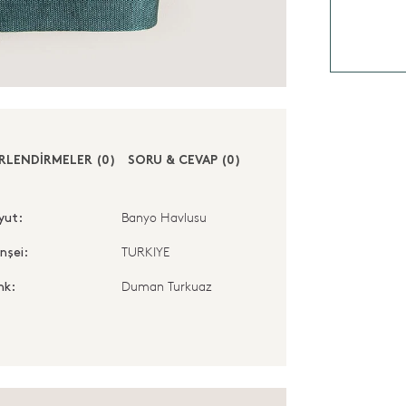
RLENDİRMELER (0)
SORU & CEVAP (0)
Banyo Havlusu
yut:
TURKIYE
nşei:
Duman Turkuaz
nk: