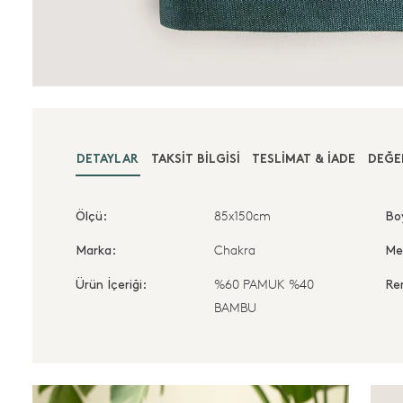
DETAYLAR
TAKSIT BILGISI
TESLIMAT & İADE
DEĞE
85x150cm
Ölçü:
Bo
Chakra
Marka:
Me
%60 PAMUK %40
Ürün İçeriği:
Re
BAMBU