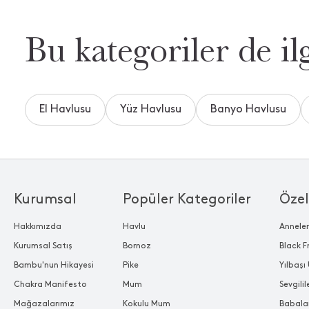
Bu kategoriler de ilg
El Havlusu
Yüz Havlusu
Banyo Havlusu
Kurumsal
Popüler Kategoriler
Özel
Hakkımızda
Havlu
Annele
Kurumsal Satış
Bornoz
Black F
Bambu'nun Hikayesi
Pike
Yılbaşı 
Chakra Manifesto
Mum
Sevgili
Mağazalarımız
Kokulu Mum
Babala