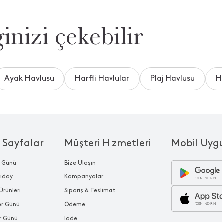
inizi çekebilir
Ayak Havlusu
Harfli Havlular
Plaj Havlusu
H
 Sayfalar
Müşteri Hizmetleri
Mobil Uyg
r Günü
Bize Ulaşın
riday
Kampanyalar
Ürünleri
Sipariş & Teslimat
ler Günü
Ödeme
r Günü
İade