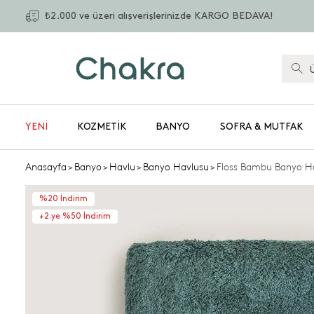
₺2.000 ve üzeri alışverişlerinizde KARGO BEDAVA!
YENİ
KOZMETIK
BANYO
SOFRA & MUTFAK
Anasayfa
>
Banyo
>
Havlu
>
Banyo Havlusu
>
Floss Bambu Banyo H
%20 İndirim
+2.ye %50 İndirim