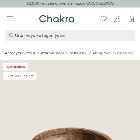
₺2.000 ve üzeri alışverişlerinizde KARGO BEDAVA!
Ürün veya kategori yazın
Anasayfa
>
Sofra & Mutfak
>
Kase
>
Sunum Kasesi
>
Fia Ahşap Sunum Kasesi 15x15
%20 İndirim
+2.ye %50 İndirim