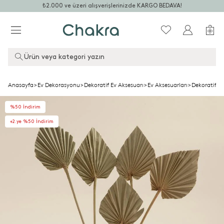
₺2.000 ve üzeri alışverişlerinizde KARGO BEDAVA!
Ürün veya kategori yazın
Anasayfa
>
Ev Dekorasyonu
>
Dekoratif Ev Aksesuarı
>
Ev Aksesuarları
>
Dekoratif Ç
%50 İndirim
+2.ye %50 İndirim