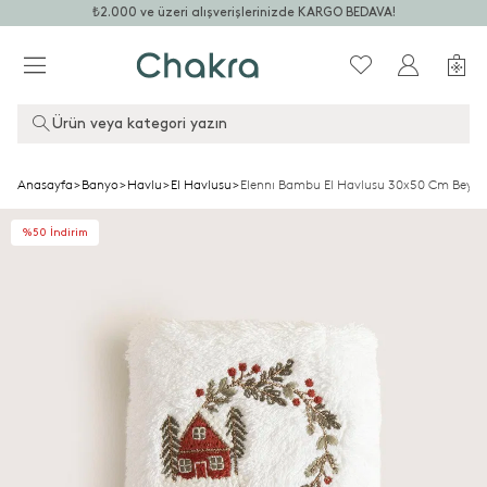
₺2.000 ve üzeri alışverişlerinizde KARGO BEDAVA!
Ürün veya kategori yazın
Anasayfa
>
Banyo
>
Havlu
>
El Havlusu
>
Elennı Bambu El Havlusu 30x50 Cm Beyaz
%50 İndirim