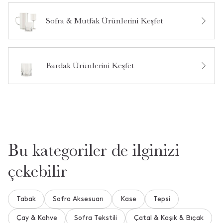
Sofra & Mutfak Ürünlerini Keşfet
5
9
4
0
Bardak Ürünlerini Keşfet
3
1
Bu ürün hakkında daha önce hiç soru sorulmamış.
2
0
1
0
Ürün Hakkında Soru Sor
9
0
1
10
Tüm Yorumlar
Bu kategoriler de ilginizi
çekebilir
•
05 Mart 2024
S** Y**
Ay indirimden aldım o kadar güzeller kiiii
Tabak
Sofra Aksesuarı
Kase
Tepsi
Çay & Kahve
Sofra Tekstili
Çatal & Kaşık & Bıçak