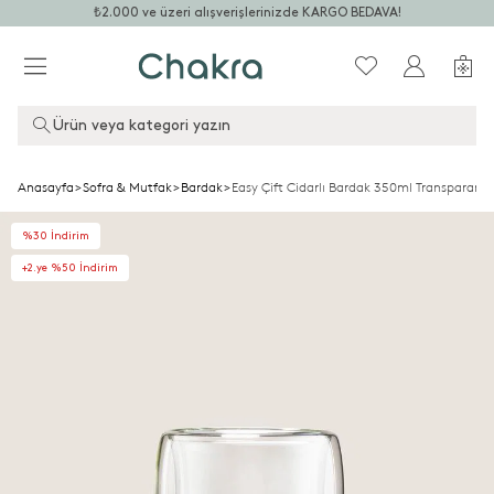
₺2.000 ve üzeri alışverişlerinizde KARGO BEDAVA!
Ürün veya kategori yazın
Anasayfa
>
Sofra & Mutfak
>
Bardak
>
Easy Çift Cidarlı Bardak 350ml Transparan
%30 İndirim
+2.ye %50 İndirim