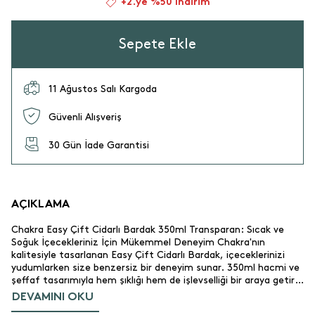
+2.ye %50 İndirim
Sepete Ekle
11 Ağustos Salı Kargoda
Güvenli Alışveriş
30 Gün İade Garantisi
AÇIKLAMA
Chakra Easy Çift Cidarlı Bardak 350ml Transparan: Sıcak ve
Soğuk İçecekleriniz İçin Mükemmel Deneyim Chakra'nın
kalitesiyle tasarlanan Easy Çift Cidarlı Bardak, içeceklerinizi
yudumlarken size benzersiz bir deneyim sunar. 350ml hacmi ve
şeffaf tasarımıyla hem şıklığı hem de işlevselliği bir araya getirir.
Borosilikat camdan üretilmiş olması, bardağın ısıya
DEVAMINI OKU
dayanıklılığını artırırken, çift cidarlı yapısı sayesinde içeceğinizin