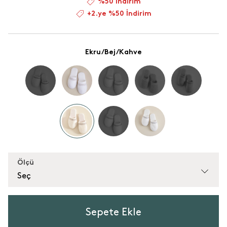
%50 İndirim
+2.ye %50 İndirim
Ekru/Bej/Kahve
Ölçü
Seç
Sepete Ekle