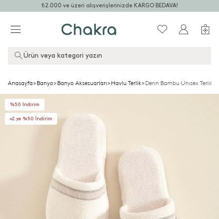
₺2.000 ve üzeri alışverişlerinizde KARGO BEDAVA!
Ürün veya kategori yazın
Anasayfa
>
Banyo
>
Banyo Aksesuarları
>
Havlu Terlik
>
Derın Bambu Unısex Terlık 
%50 İndirim
+2.ye %50 İndirim