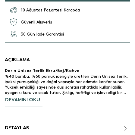
10 Ağustos Pazartesi Kargoda
Güvenli Alışveriş
30 Gün İade Garantisi
AÇIKLAMA
Derin Unisex Terlik Ekru/Bej/Kahve
%40 bambu, %60 pamuk içeriğiyle üretilen Derin Unisex Terlik,
ipeksi yumuşaklığı ve doğal yapısıyla her adımda konfor sunar.
Yüksek emiciliği sayesinde duş sonrası rahatlıkla kullanılabilir,
ayağınızı kuru ve sıcak tutar. Şıklığı, hafifliği ve işlevselliği bir
arada isteyenler için ideal bir seçimdir.
DEVAMINI OKU
Ürün Özellikleri
Unisex.
Cinsiyet:
36-37
Beden:
%40 bambu, %60 pamuk.
Malzeme:
DETAYLAR
Kaymaz taban.
Taban İçeriği: