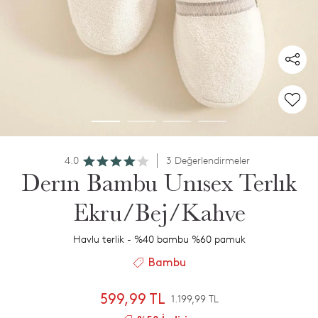
4.0
3 Değerlendirmeler
Derın Bambu Unısex Terlık
Ekru/Bej/Kahve
Havlu terlik - %40 bambu %60 pamuk
Bambu
599,99 TL
1.199,99 TL