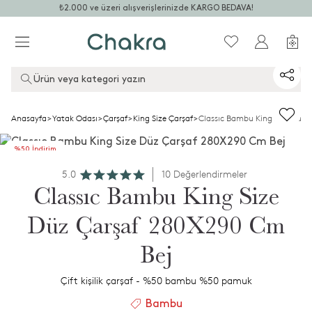
₺2.000 ve üzeri alışverişlerinizde KARGO BEDAVA!
Ürün veya kategori yazın
Anasayfa
>
Yatak Odası
>
Çarşaf
>
King Size Çarşaf
>
Classıc Bambu King Size Düz 
%50 İndirim
+2.ye %50 İndirim
5.0
10 Değerlendirmeler
Classıc Bambu King Size
Düz Çarşaf 280X290 Cm
Bej
Çift kişilik çarşaf - %50 bambu %50 pamuk
Bambu