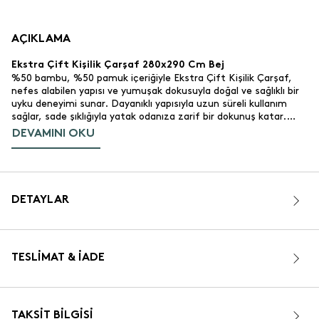
AÇIKLAMA
Ekstra Çift Kişilik Çarşaf 280x290 Cm Bej
%50 bambu, %50 pamuk içeriğiyle Ekstra Çift Kişilik Çarşaf,
nefes alabilen yapısı ve yumuşak dokusuyla doğal ve sağlıklı bir
uyku deneyimi sunar. Dayanıklı yapısıyla uzun süreli kullanım
sağlar, sade şıklığıyla yatak odanıza zarif bir dokunuş katar.
OEKO-TEX:registered: sertifikalıdır, cildiniz için güvenlidir.
DEVAMINI OKU
Estetik ve uzun ömürlü kullanım arayanlar için mükemmel bir
seçim.
Ürün İçeriği:
%50 bambu %50 pamuk. Doğal ve yumuşacık.
• Malzeme:
DETAYLAR
280x290 cm. Çift kişilik.
• Ölçü:
200 TC.
• Tel Sayısı:
Bej renk. Klasik ve modern yatak odalarına
• Renk ve Tasarım:
uyum sağlar.
TESLIMAT & İADE
Düz çarşaf.
• Ürün Detayı:
Yatak odası. Günlük kullanım için uygundur.
• Kullanım Alanı:
OEKO-TEX:registered: Sertifikalı.
• Sertifika:
Türkiye.
• Üretim Yeri:
TAKSIT BILGISI