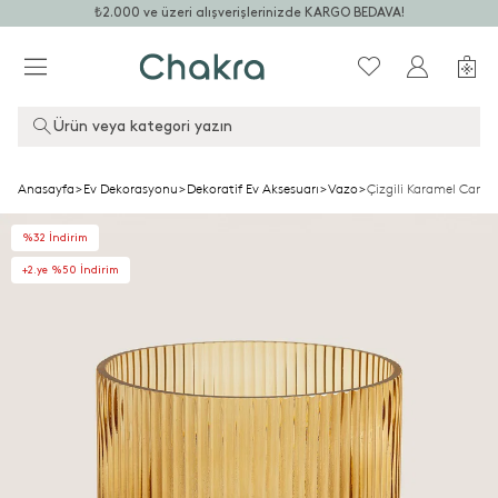
₺2.000 ve üzeri alışverişlerinizde KARGO BEDAVA!
Ürün veya kategori yazın
Anasayfa
>
Ev Dekorasyonu
>
Dekoratif Ev Aksesuarı
>
Vazo
>
Çizgili Karamel Cam 
%32 İndirim
+2.ye %50 İndirim