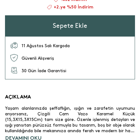
+2.ye %50 İndirim
Sepete Ekle
11 Ağustos Salı Kargoda
Güvenli Alışveriş
30 Gün İade Garantisi
AÇIKLAMA
Yaşam alanlarınızda şeffaflığın, ışığın ve zarafetin uyumunu
arıyorsanız, Çi̇zgi̇li̇ Cam Vazo Karamel Küçük
(15,3X15,3X15Cm) tam size göre. Özenle işlenmiş detayları ve
ışığı yansıtan pürüzsüz formuyla bu tasarım, boş bir obje olarak
kullanıldığında bile mekanınıza anında ferah ve modern bir hava
katar. Salonlarınızda ayna önlerinde, yemek masanızın
DEVAMINI OKU