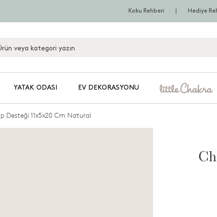
Koku Rehberi
Hediye Re
YATAK ODASI
EV DEKORASYONU
ap Desteği 11x5x20 Cm Natural
Ch