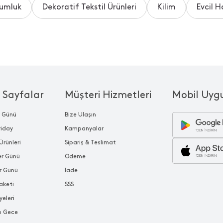
umluk
Dekoratif Tekstil Ürünleri
Kilim
Evcil H
 Sayfalar
Müşteri Hizmetleri
Mobil Uyg
r Günü
Bize Ulaşın
riday
Kampanyalar
Ürünleri
Sipariş & Teslimat
ler Günü
Ödeme
r Günü
İade
aketi
SSS
yeleri
n Gece