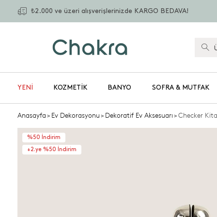
₺2.000 ve üzeri alışverişlerinizde KARGO BEDAVA!
YENİ
KOZMETIK
BANYO
SOFRA & MUTFAK
Anasayfa
>
Ev Dekorasyonu
>
Dekoratif Ev Aksesuarı
>
Checker Kit
%50 İndirim
+2.ye %50 İndirim