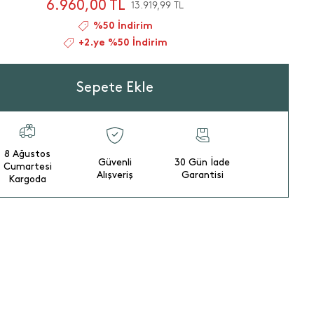
6.960,00 TL
13.919,99 TL
%50 İndirim
+2.ye %50 İndirim
Sepete Ekle
8 Ağustos
Güvenli
30 Gün İade
Cumartesi
Alışveriş
Garantisi
Kargoda