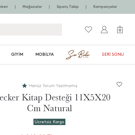
hberi
Mağazalar
Sipariş Takip
Kampanyalar
GIYIM
MOBILYA
SERI SONU
Henüz Yorum Yazılmamış
ecker Kitap Desteği 11X5X20
Cm Natural
Ücretsiz Kargo