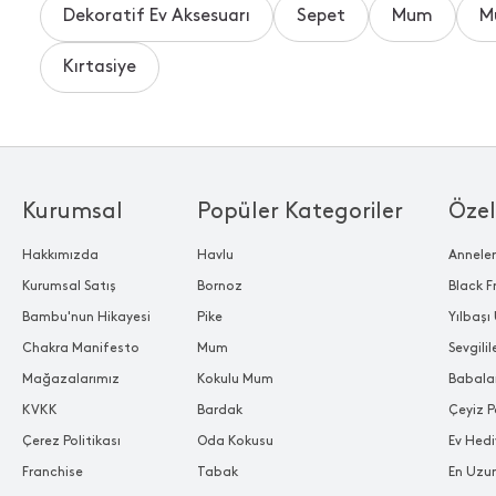
Dekoratif Ev Aksesuarı
Sepet
Mum
M
Kırtasiye
Kurumsal
Popüler Kategoriler
Özel
Hakkımızda
Havlu
Annele
Kurumsal Satış
Bornoz
Black F
Bambu'nun Hikayesi
Pike
Yılbaşı 
Chakra Manifesto
Mum
Sevgili
Mağazalarımız
Kokulu Mum
Babala
KVKK
Bardak
Çeyiz P
Çerez Politikası
Oda Kokusu
Ev Hedi
Franchise
Tabak
En Uzu