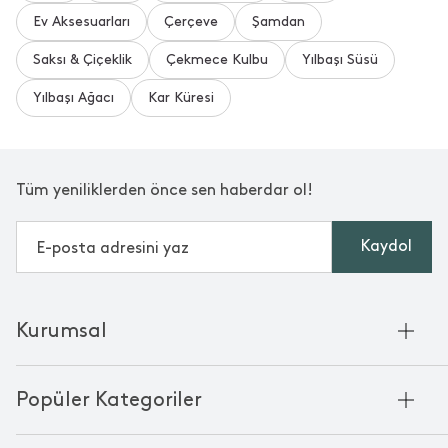
chakra kalıtesı gerçekten çok güzeller gösterişli
Ev Aksesuarları
Çerçeve
Şamdan
Saksı & Çiçeklik
Çekmece Kulbu
Yılbaşı Süsü
Yılbaşı Ağacı
Kar Küresi
Daha Fazla Yorum Gör
Bu yorumlar Trendyol platformundan alınmıştır.
Tüm yeniliklerden önce sen haberdar ol!
Kaydol
Kurumsal
Hakkımızda
Popüler Kategoriler
Kurumsal Satış
Bambu'nun Hikayesi
Havlu