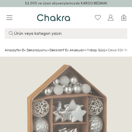
₺2.000 ve üzeri alışverişlerinizde KARGO BEDAVA!
Ürün veya kategori yazın
Anasayfa
>
Ev Dekorasyonu
>
Dekoratif Ev Aksesuarı
>
Yılbaşı Süsü
>
Cewa 50li Yılb