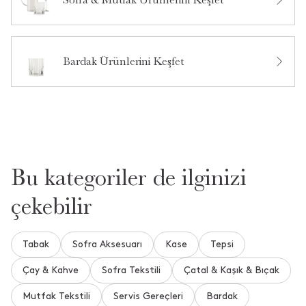
Bu ürün hakkında daha önce hiç yorum yapılmamış.
Bardak Ürünlerini Keşfet
Bu ürün hakkında daha önce hiç soru sorulmamış.
Ürün Hakkında Soru Sor
Bu kategoriler de ilginizi
çekebilir
Tabak
Sofra Aksesuarı
Kase
Tepsi
Çay & Kahve
Sofra Tekstili
Çatal & Kaşık & Bıçak
Mutfak Tekstili
Servis Gereçleri
Bardak