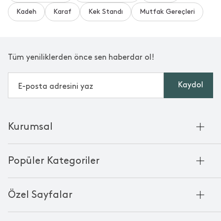
Kadeh
Karaf
Kek Standı
Mutfak Gereçleri
Tüm yeniliklerden önce sen haberdar ol!
Kaydol
Kurumsal
Hakkımızda
Popüler Kategoriler
Kurumsal Satış
Bambu'nun Hikayesi
Havlu
Chakra Manifesto
Özel Sayfalar
Bornoz
Mağazalarımız
Pike
Anneler Günü
KVKK