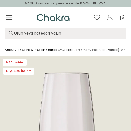
₺2.000 ve üzeri alışverişlerinizde KARGO BEDAVA!
Ürün veya kategori yazın
Anasayfa
>
Sofra & Mutfak
>
Bardak
>
Celebration Smoky Meşrubat Bardağı Gri
%30 İndirim
+2.ye %50 İndirim