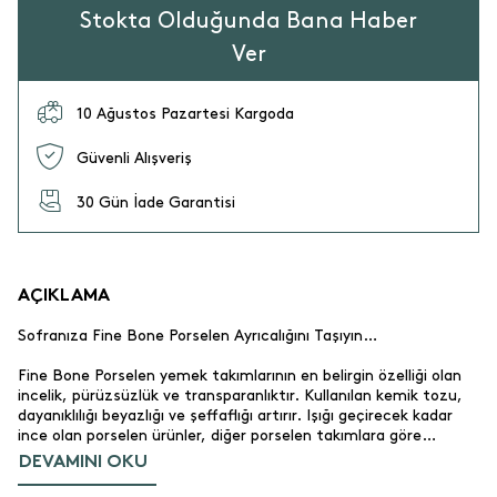
Stokta Olduğunda Bana Haber
Ver
10 Ağustos Pazartesi Kargoda
Güvenli Alışveriş
30 Gün İade Garantisi
AÇIKLAMA
Sofranıza Fine Bone Porselen Ayrıcalığını Taşıyın…
Fine Bone Porselen yemek takımlarının en belirgin özelliği olan
incelik, pürüzsüzlük ve transparanlıktır. Kullanılan kemik tozu,
dayanıklılığı beyazlığı ve şeffaflığı artırır. Işığı geçirecek kadar
ince olan porselen ürünler, diğer porselen takımlara göre
darbelere ve ısı değişimlerine göre çok daha dayanıklı olması
DEVAMINI OKU
sebebiyle kolayca kırılıp hasar görmez. Fine Bone perselenin
dayanıklılığı aynı zamanda kahve, limon gibi leke oluşturabilecek