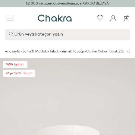
₺2.000 ve üzeri alışverişlerinizde KARGO BEDAVA!
Ürün veya kategori yazın
Anasayfa
>
Sofra & Mutfak
>
Tabak
>
Yemek Tabağı
>
Carine Çukur Tabak 20cm Sta
%50 İndirim
+2.ye %50 İndirim