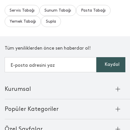
Servis Tabağı
Sunum Tabağı
Pasta Tabağı
Yemek Tabağı
Supla
Tüm yeniliklerden önce sen haberdar ol!
Kaydol
Kurumsal
Hakkımızda
Popüler Kategoriler
Kurumsal Satış
Bambu'nun Hikayesi
Havlu
Chakra Manifesto
Özel Sayfalar
Bornoz