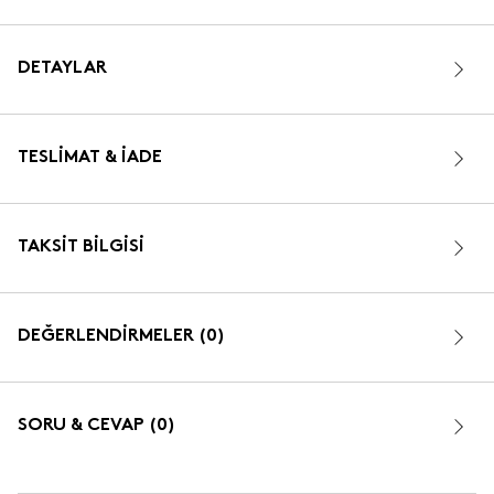
maddelerin iz bırakmasını da önler. Quartz, feldispat, kaolin gibi
doğal kil ve taşların karışımı ile %50’ye varan oranda kemik külü
ile barındıran ürünler, açık krem rengini orijinal ham
DETAYLAR
maddelerinden alır.
TESLIMAT & İADE
TAKSIT BILGISI
DEĞERLENDİRMELER (0)
SORU & CEVAP (0)