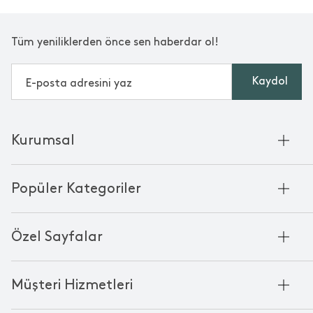
Tüm yeniliklerden önce sen haberdar ol!
Kaydol
Kurumsal
Hakkımızda
Popüler Kategoriler
Kurumsal Satış
Bambu'nun Hikayesi
Havlu
Chakra Manifesto
Özel Sayfalar
Bornoz
Mağazalarımız
Pike
Anneler Günü
KVKK
Mum
Müşteri Hizmetleri
Black Friday
Çerez Politikası
Kokulu Mum
Yılbaşı Ürünleri
Franchise
Bize Ulaşın