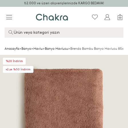
₺2.000 ve üzeri alışverişlerinizde KARGO BEDAVA!
Ürün veya kategori yazın
Anasayfa
>
Banyo
>
Havlu
>
Banyo Havlusu
>
Brenda Bambu Banyo Havlusu 85x150
%20 İndirim
+2.ye %50 İndirim