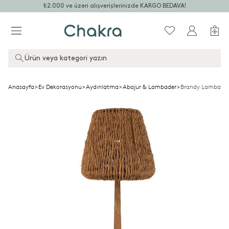
₺2.000 ve üzeri alışverişlerinizde KARGO BEDAVA!
Ürün veya kategori yazın
Anasayfa
>
Ev Dekorasyonu
>
Aydınlatma
>
Abajur & Lambader
>
Brandy Lambader