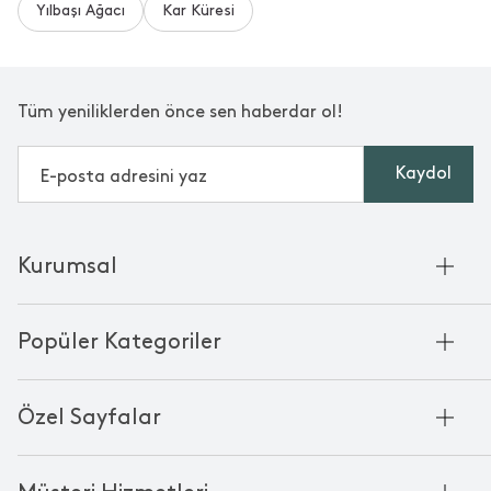
Yılbaşı Ağacı
Kar Küresi
Tüm yeniliklerden önce sen haberdar ol!
Kaydol
Kurumsal
Hakkımızda
Popüler Kategoriler
Kurumsal Satış
Bambu'nun Hikayesi
Havlu
Chakra Manifesto
Özel Sayfalar
Bornoz
Mağazalarımız
Pike
Anneler Günü
KVKK
Mum