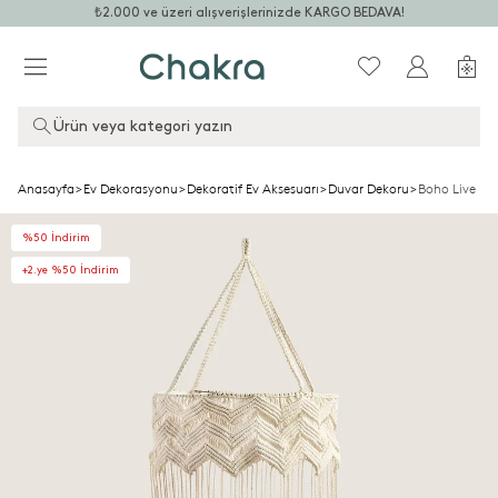
₺2.000 ve üzeri alışverişlerinizde KARGO BEDAVA!
Ürün veya kategori yazın
Anasayfa
>
Ev Dekorasyonu
>
Dekoratif Ev Aksesuarı
>
Duvar Dekoru
>
Boho Live Ma
%50 İndirim
+2.ye %50 İndirim