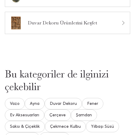
Bu ürün hakkında daha önce hiç soru sorulmamış.
Ürün Hakkında Soru Sor
Duvar Dekoru Ürünlerini Keşfet
Bu kategoriler de ilginizi
çekebilir
Vazo
Ayna
Duvar Dekoru
Fener
Ev Aksesuarları
Çerçeve
Şamdan
Saksı & Çiçeklik
Çekmece Kulbu
Yılbaşı Süsü