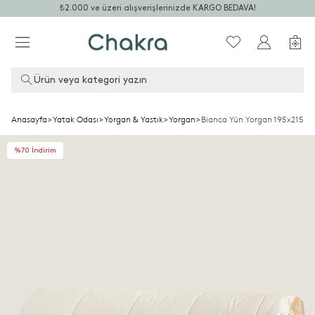
₺2.000 ve üzeri alışverişlerinizde KARGO BEDAVA!
Ürün veya kategori yazın
Anasayfa
>
Yatak Odası
>
Yorgan & Yastık
>
Yorgan
>
Bianca Yün Yorgan 195x215cm
%70 İndirim