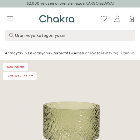
₺2.000 ve üzeri alışverişlerinizde KARGO BEDAVA!
Ürün veya kategori yazın
Anasayfa
>
Ev Dekorasyonu
>
Dekoratif Ev Aksesuarı
>
Vazo
>
Betty Yeşil Cam Vazo
%26 İndirim
+2.ye %50 İndirim