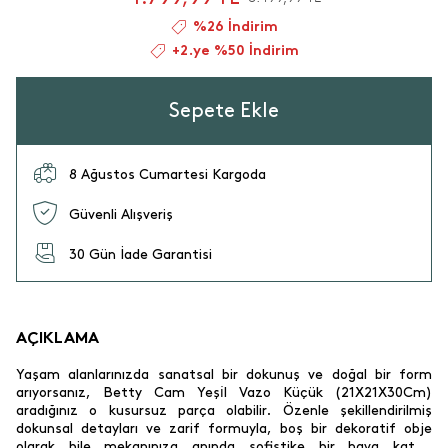
%26 İndirim
+2.ye %50 İndirim
Sepete Ekle
8 Ağustos Cumartesi Kargoda
Güvenli Alışveriş
30 Gün İade Garantisi
AÇIKLAMA
Yaşam alanlarınızda sanatsal bir dokunuş ve doğal bir form
arıyorsanız, Betty Cam Yeşi̇l Vazo Küçük (21X21X30Cm)
aradığınız o kusursuz parça olabilir. Özenle şekillendirilmiş
dokunsal detayları ve zarif formuyla, boş bir dekoratif obje
olarak bile mekanınıza anında sofistike bir hava katar.