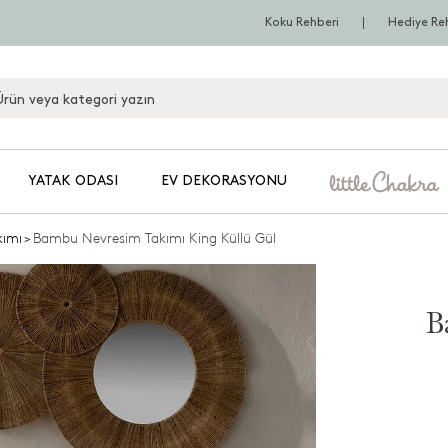
Koku Rehberi
Hediye Re
YATAK ODASI
EV DEKORASYONU
kımı
>
Bambu Nevresim Takımı King Küllü Gül
B