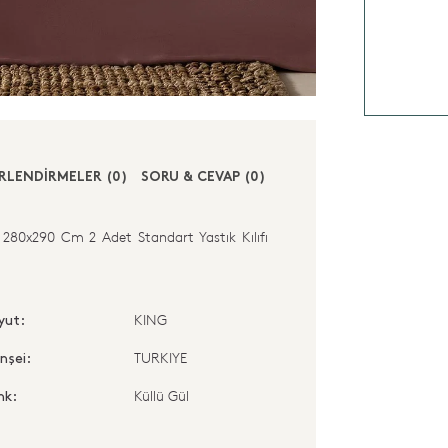
RLENDİRMELER (0)
SORU & CEVAP (0)
80x290 Cm 2 Adet Standart Yastık Kılıfı
KING
yut:
TURKIYE
nşei:
Küllü Gül
nk: