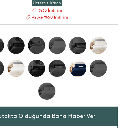
Ücretsiz Kargo
%35 İndirim
+2.ye %50 İndirim
Stokta Olduğunda Bana Haber Ver