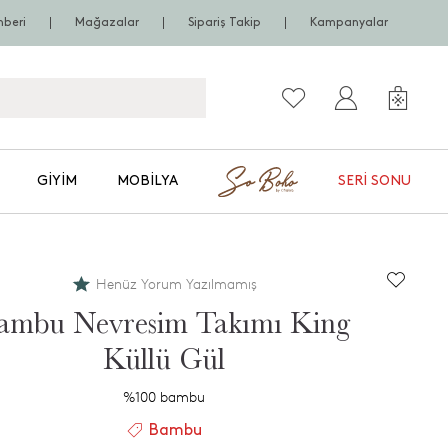
hberi
Mağazalar
Sipariş Takip
Kampanyalar
GIYIM
MOBILYA
SERI SONU
Henüz Yorum Yazılmamış
ambu Nevresim Takımı King
Küllü Gül
%100 bambu
Bambu