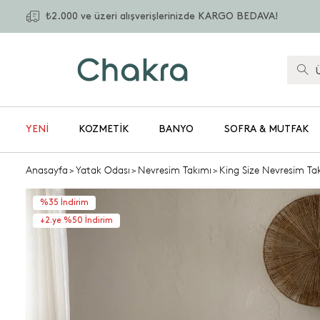
₺2.000 ve üzeri alışverişlerinizde KARGO BEDAVA!
YENİ
KOZMETIK
BANYO
SOFRA & MUTFAK
Anasayfa
>
Yatak Odası
>
Nevresim Takımı
>
King Size Nevresim Ta
%35 İndirim
+2.ye %50 İndirim