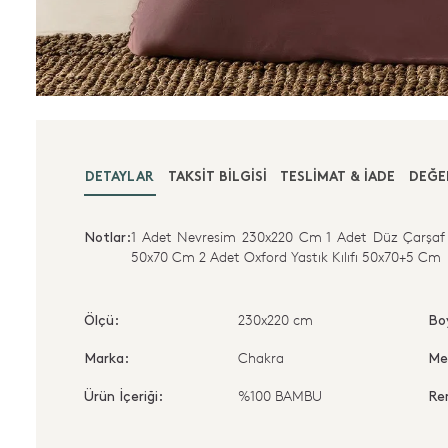
DETAYLAR
TAKSIT BILGISI
TESLIMAT & İADE
DEĞE
1 Adet Nevresim 230x220 Cm 1 Adet Düz Çarşaf 2
Notlar:
50x70 Cm 2 Adet Oxford Yastık Kılıfı 50x70+5 Cm
230x220 cm
Ölçü:
Bo
Chakra
Marka:
Me
%100 BAMBU
Ürün İçeriği:
Re