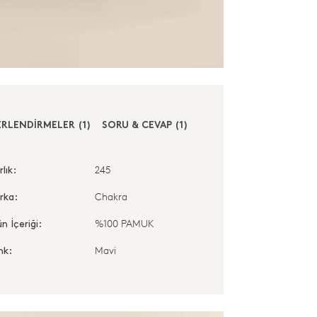
RLENDİRMELER (1)
SORU & CEVAP (1)
245
rlık:
Chakra
rka:
%100 PAMUK
n İçeriği:
Mavi
nk: