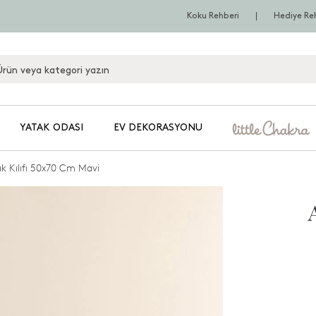
Koku Rehberi
Hediye Re
YATAK ODASI
EV DEKORASYONU
ık Kılıfı 50x70 Cm Mavi