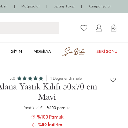
hberi
Mağazalar
Sipariş Takip
Kampanyalar
GIYIM
MOBILYA
SERI SONU
5.0
1 Değerlendirmeler
Alana Yastık Kılıfı 50x70 cm
Mavi
Yastik kilifi - %100 pamuk
%100 Pamuk
%50 İndirim