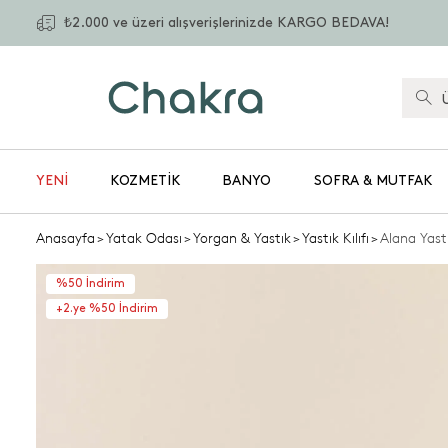
₺2.000 ve üzeri alışverişlerinizde KARGO BEDAVA!
YENİ
KOZMETIK
BANYO
SOFRA & MUTFAK
Anasayfa
>
Yatak Odası
>
Yorgan & Yastık
>
Yastık Kılıfı
>
Alana Yast
%50 İndirim
+2.ye %50 İndirim