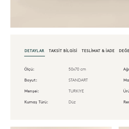
DETAYLAR
TAKSIT BILGISI
TESLIMAT & İADE
DEĞE
50x70 cm
Ölçü:
Ağı
STANDART
Boyut:
Ma
TURKIYE
Menşei:
Ürü
Düz
Kumaş Türü:
Re