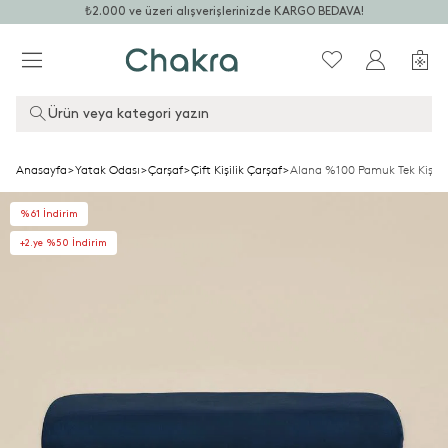
₺2.000 ve üzeri alışverişlerinizde KARGO BEDAVA!
Ürün veya kategori yazın
Anasayfa
>
Yatak Odası
>
Çarşaf
>
Çift Kişilik Çarşaf
>
Alana %100 Pamuk Tek Kişili
%61 İndirim
+2.ye %50 İndirim