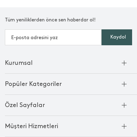
Tüm yeniliklerden önce sen haberdar ol!
Kaydol
Kurumsal
Hakkımızda
Popüler Kategoriler
Kurumsal Satış
Bambu'nun Hikayesi
Havlu
Chakra Manifesto
Özel Sayfalar
Bornoz
Mağazalarımız
Pike
Anneler Günü
KVKK
Mum
Müşteri Hizmetleri
Black Friday
Çerez Politikası
Kokulu Mum
Yılbaşı Ürünleri
Franchise