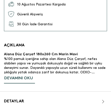
10 Ağustos Pazartesi Kargoda
Güvenli Alışveriş
30 Gün İade Garantisi
AÇIKLAMA
Alana Düz Çarşaf 180x260 Cm Marin Mavi
%100 pamuk içeriğine sahip olan Alana Düz Çarşaf, nefes
alabilen yapısı ve yumuşak dokusuyla doğal ve sağlıklı bir uyku
deneyimi sunar. Dayanıklı yapısıyla uzun süreli kullanımı ve sade
şıklığıyla yatak odanıza zarif bir dokunuş katar. OEKO-
TEX:registered: sertifikalıdır, cildiniz için güvenlidir. Estetik ve
DEVAMINI OKU
uzun ömürlü kullanım arayanlar için mükemmel bir seçim.
Ürün İçeriği:
%100 pamuk. Doğal ve yumuşacık.
• Malzeme:
180x260 cm. Tek kişilik.
• Ölçü:
DETAYLAR
200 TC.
• Tel Sayısı:
Marin mavi renk. Klasik ve modern yatak
• Renk ve Tasarım: