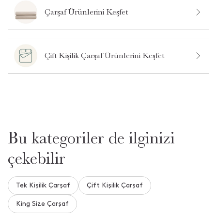
dayanıklı yapısı sayesinde cildinize nazikçe dokunur.
Çarşaf Ürünlerini Keşfet
OEKO-TEX:registered: Sertifikası ile sağlığınızı
• Çevre Dostu:
Bu ürün hakkında daha önce hiç soru sorulmamış.
ve çevreyi önemser.
Ürün Hakkında Soru Sor
Çift Kişilik Çarşaf Ürünlerini Keşfet
Bu kategoriler de ilginizi
çekebilir
Tek Kişilik Çarşaf
Çift Kişilik Çarşaf
King Size Çarşaf