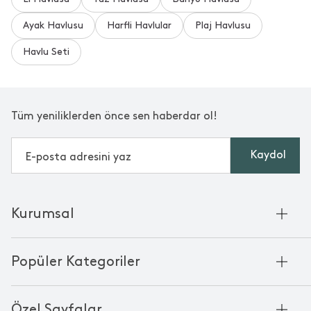
Ayak Havlusu
Harfli Havlular
Plaj Havlusu
Bu yorumlar Trendyol platformundan alınmıştır.
Havlu Seti
Tüm yeniliklerden önce sen haberdar ol!
Kaydol
Kurumsal
Hakkımızda
Popüler Kategoriler
Kurumsal Satış
Bambu'nun Hikayesi
Havlu
Chakra Manifesto
Özel Sayfalar
Bornoz