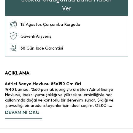
Ver
12 Ağustos Çarşamba Kargoda
Güvenli Alışveriş
30 Gün İade Garantisi
AÇIKLAMA
Adriel Banyo Havlusu 85x150 Cm Gri
%40 bambu, %60 pamuk içeriğiyle üretilen Adriel Banyo
Havlusu, ipeksi yumuşaklığı ve yüksek su emiciliğiyle her
kullanımda doğal ve konforlu bir deneyim sunar. Şıklığı ve
işlevselliği bir arada isteyenler için ideal seçim. OEKO-
TEX:registered: sertifikalıdır, cildiniz için güvenlidir.
DEVAMINI OKU
Ürün Özellikleri
%40 bambu, %60 pamuk.
Malzeme:
Günlük kullanım için uygundur.