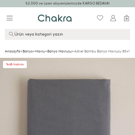
₺2.000 ve üzeri alışverişlerinizde KARGO BEDAVA!
Ürün veya kategori yazın
Anasayfa
>
Banyo
>
Havlu
>
Banyo Havlusu
>
Adrıel Bambu Banyo Havlusu 85x150
%68 İndirim