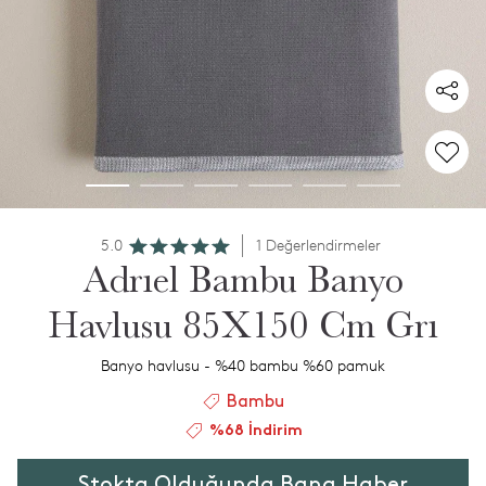
5.0
1 Değerlendirmeler
Adrıel Bambu Banyo
Havlusu 85X150 Cm Grı
Banyo havlusu - %40 bambu %60 pamuk
Bambu
%68 İndirim
Stokta Olduğunda Bana Haber